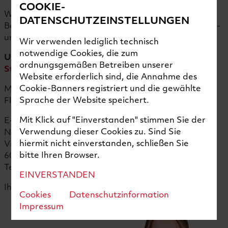
COOKIE-
Wir freuen uns auf Ihre vollständigen
DATENSCHUTZEINSTELLUNGEN
Bewerbungsunterlagen (Lebenslauf sowie Abschluss-
und Arbeitszeugnisse).
Wir verwenden lediglich technisch
notwendige Cookies, die zum
Unsere aktuellen Stellenangebote finden Sie bei
ordnungsgemäßen Betreiben unserer
StepStone
.
Website erforderlich sind, die Annahme des
Cookie-Banners registriert und die gewählte
Mit Ihrer Unterstützung erreichen wir das nächste
Sprache der Website speichert.
Flight Level!
Mit Klick auf "Einverstanden" stimmen Sie der
E-Mail:
bewerbung@collins.com
Verwendung dieser Cookies zu. Sind Sie
Nord-Micro GmbH & Co. KG
hiermit nicht einverstanden, schließen Sie
Victor-Slotosch-Str. 20
bitte Ihren Browser.
60388 Frankfurt
Telefon: 06109 303-0
EINVERSTANDEN
Ihre Ansprechpartnerin:
Cookies
Datenschutzinformation
Impressum