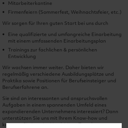
Mitarbeiterkantine
Firmenfeiern (Sommerfest, Weihnachtsfeier, etc.)
Wir sorgen für Ihren guten Start bei uns durch
Eine qualifizierte und umfangreiche Einarbeitung
mit einem umfassenden Einarbeitungsplan
Trainings zur fachlichen & persönlichen
Entwicklung
Wir wachsen immer weiter. Daher bieten wir
regelmäßig verschiedene Ausbildungsplätze und
Praktika sowie Positionen für Berufseinsteiger und
Berufserfahrene an.
Sie sind an interessanten und anspruchsvollen
Aufgaben in einem spannenden Umfeld eines
expandierenden Unternehmens interessiert? Dann
unterstützen Sie uns mit Ihrem Know-how und
kommen Sie jetzt ins Nord-Micro Team!