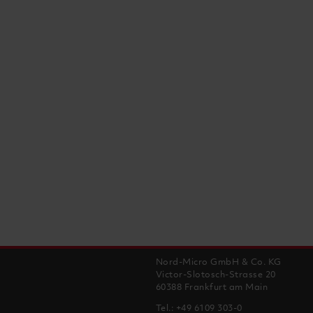
Nord-Micro GmbH & Co. KG
Victor-Slotosch-Strasse 20
60388 Frankfurt am Main
Tel.:
+49 6109 303-0