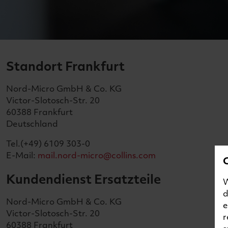
Standort Frankfurt
Nord-Micro GmbH & Co. KG
Victor-Slotosch-Str. 20
60388 Frankfurt
Deutschland
Tel.(+49) 6109 303-0
E-Mail:
mail.nord-micro@collins.com
Kundendienst Ersatzteile
W
d
Nord-Micro GmbH & Co. KG
e
Victor-Slotosch-Str. 20
r
60388 Frankfurt