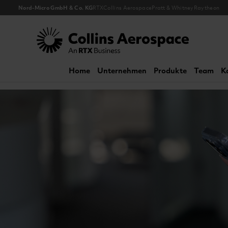
Nord-Micro GmbH & Co. KG
RTX
Collins Aerospace
Pratt & Whitney
Raytheon
Collins Aerospace
Home
Unternehmen
Produkte
Team
K