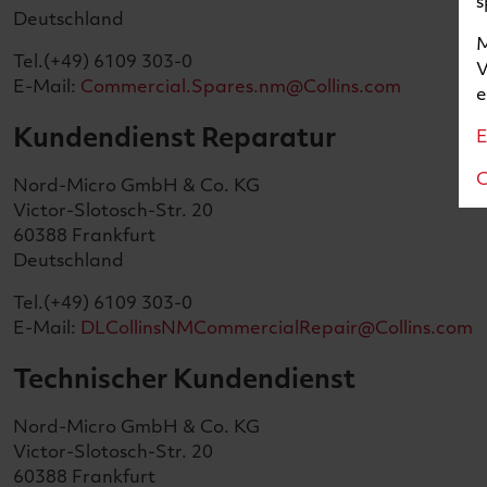
s
Deutschland
M
Tel.(+49) 6109 303-0
V
E-Mail:
Commercial.Spares.nm@Collins.com
e
Kundendienst Reparatur
C
Nord-Micro GmbH & Co. KG
Victor-Slotosch-Str. 20
60388 Frankfurt
Deutschland
Tel.(+49) 6109 303-0
E-Mail:
DLCollinsNMCommercialRepair@Collins.com
Technischer Kundendienst
Nord-Micro GmbH & Co. KG
Victor-Slotosch-Str. 20
60388 Frankfurt