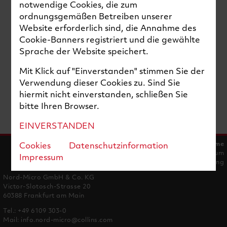
notwendige Cookies, die zum
ordnungsgemäßen Betreiben unserer
Website erforderlich sind, die Annahme des
Cookie-Banners registriert und die gewählte
Sprache der Website speichert.
Mit Klick auf "Einverstanden" stimmen Sie der
Verwendung dieser Cookies zu. Sind Sie
hiermit nicht einverstanden, schließen Sie
bitte Ihren Browser.
EINVERSTANDEN
Home
Cookies
Datenschutzinformation
Impressum
Impressum
Datenschutzerklärung
Nord-Micro GmbH & Co. KG
Victor-Slotosch-Strasse 20
60388 Frankfurt am Main
Tel.:
+49 6109 303-0
Mail:
info.nord-micro@collins.com