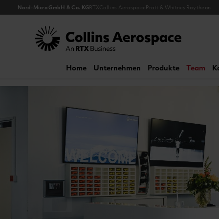
Nord-Micro GmbH & Co. KG
RTX
Collins Aerospace
Pratt & Whitney
Raytheon
Collins Aerospace
Home
Unternehmen
Produkte
Team
K