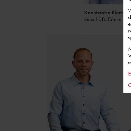
W
Konstantin
Illert
d
Geschäftsführer
e
r
s
M
V
e
C