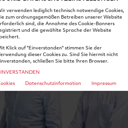
ir verwenden lediglich technisch notwendige Cookies,
Florian
Meinel
Steve
Adey
ie zum ordnungsgemäßen Betreiben unserer Website
Geschäftsführer
Prokurist, R
rforderlich sind, die Annahme des Cookie-Banners
& Program
egistriert und die gewählte Sprache der Website
peichert.
it Klick auf "Einverstanden" stimmen Sie der
erwendung dieser Cookies zu. Sind Sie hiermit nicht
inverstanden, schließen Sie bitte Ihren Browser.
EINVERSTANDEN
ookies
Datenschutzinformation
Impressum