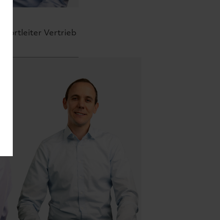
efa
essortleiter Vertrieb
me